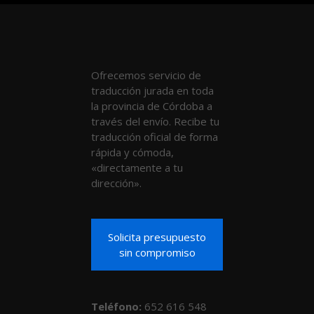
Ofrecemos servicio de
traducción jurada en toda
la provincia de Córdoba a
través del envío. Recibe tu
traducción oficial de forma
rápida y cómoda,
«directamente a tu
dirección».
Solicita presupuesto
sin compromiso
Teléfono
:
652 616 548