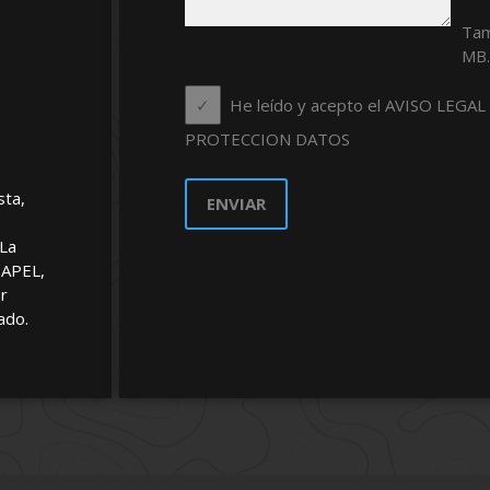
Tam
MB
He leído y acepto el AVISO LEGA
PROTECCION DATOS
sta,
 La
PAPEL,
or
ado.