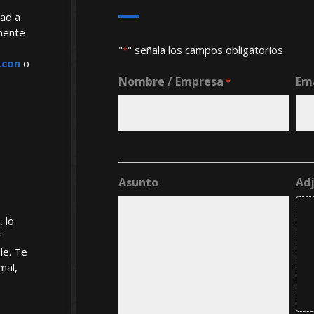
ad a
amente
"
" señala los campos obligatorios
*
.con
o
Nombre / Empresa
Em
*
Asunto
Ad
 lo
r
le. Te
mal,