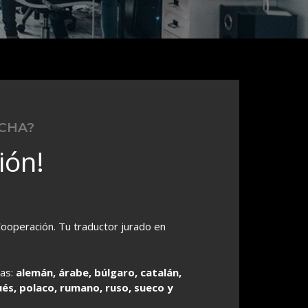
CHA?
ión!
Cooperación. Tu traductor jurado en
mas:
alemán, árabe, búlgaro, catalán,
gués, polaco, rumano, ruso, sueco y