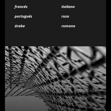
francés
italiano
portugués
ruso
árabe
rumano