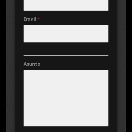
Email
*
Asunto