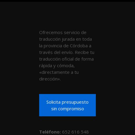
Ofrecemos servicio de
traducción jurada en toda
la provincia de Córdoba a
través del envío. Recibe tu
traducción oficial de forma
rápida y cómoda,
«directamente a tu
dirección».
Solicita presupuesto
sin compromiso
Teléfono
:
652 616 548