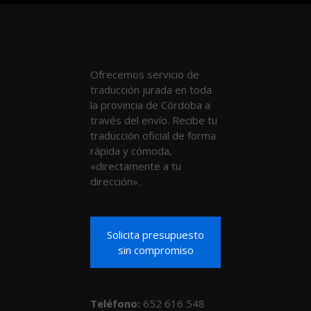
Ofrecemos servicio de
traducción jurada en toda
la provincia de Córdoba a
través del envío. Recibe tu
traducción oficial de forma
rápida y cómoda,
«directamente a tu
dirección».
Solicita presupuesto
sin compromiso
Teléfono
:
652 616 548