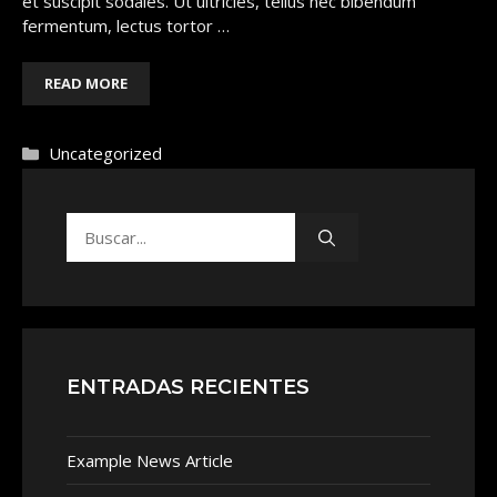
et suscipit sodales. Ut ultricies, tellus nec bibendum
fermentum, lectus tortor …
READ MORE
Categorías
Uncategorized
Buscar:
ENTRADAS RECIENTES
Example News Article