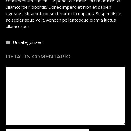
condimentum sapien. Suspendisse mollis lorem ac massa
ullamcorper lobortis. Donec imperdiet nibh et sapien
egestas, sit amet consectetur odio dapibus. Suspendisse
ac scelerisque velit. Aenean pellentesque diam a luctus
ullamcorper.
Categorías
Uncategorized
DEJA UN COMENTARIO
Comentario