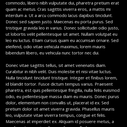
commodo, libero nibh vulputate dui, pharetra pretium erat
quam ac metus. Cras sagittis viverra eros, a mattis mi
interdum a. Ut a arcu commodo lacus dapibus tincidunt.
Donec sed sapien justo. Maecenas eu porta purus. Sed
tristique gravida leo in varius. Donec sollicitudin odio justo,
ut lobortis velit pellentesque sit amet. Nullam volutpat eu
leo eu luctus. Etiam cursus quam eu accumsan ornare. Sed
eleifend, odio vitae vehicula maximus, lorem mauris
bibendum libero, eu vehicula nunc tortor nec dui.
Donec vitae sagittis tellus, sit amet venenatis diam.
Curabitur in nibh velit. Duis molestie et nisi vitae luctus.
Nulla tincidunt tincidunt tristique. Integer et finibus lorem,
id blandit tortor. Fusce dictum tempus varius. Praesent
pharetra, est quis pellentesque fringilla, nulla felis euismod
odio, eu pellentesque massa diam eu mauris. Donec purus
dolor, elementum non convallis ut, placerat id ex. Sed
pretium dolor sit amet viverra gravida. Phasellus mauris
leo, vulputate vitae viverra tempus, congue et felis.
Maecenas at imperdiet ex. Aliquam id posuere metus, a